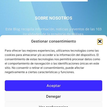
SOBRE NOSOTROS
Este Blog recopila información, noticias y eventos de las 103
localidades de la provincia de Málaga.
Gestionar consentimiento
Contáctanos:
info@103malaga.com
Para ofrecer las mejores experiencias, utilizamos tecnologías como las
cookies para almacenar y/o acceder a la información del dispositivo. El
consentimiento de estas tecnologías nos permitirá procesar datos como
SÍGUENOS
el comportamiento de navegación o las identificaciones únicas en este
sitio. No consentir o retirar el consentimiento, puede afectar
negativamente a ciertas características y funciones.
Aceptar
Sobre 103 Málaga
Equipo de 103 Málaga
Política Editorial
Denegar
Política de Correcciones
Aviso Legal
Contacto
Compromiso con la Provincia
Política de cookies