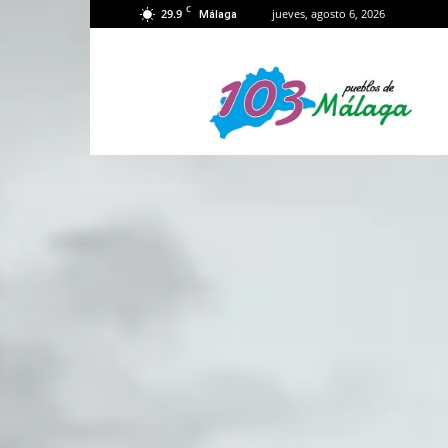
C
29.9
jueves, agosto 6, 2026
Málaga
103
Málaga