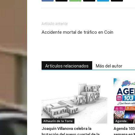
Artículo anterior
Accidente mortal de tráfico en Coín
Artículos relacionados
Más del autor
Alhaurín de la Torre
Agenda
Joaquín Villanova celebra la
Agenda 103 
licitación del nuevo cuartel de la
semana en M