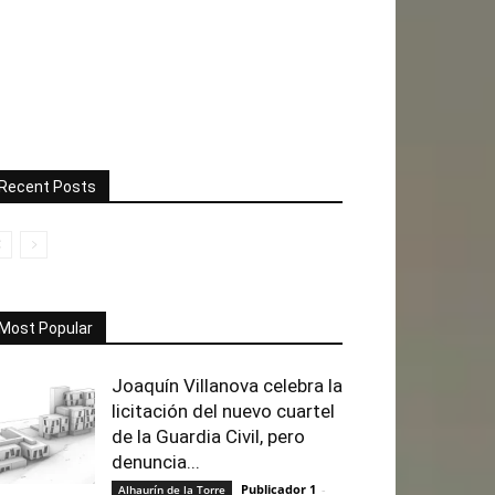
Recent Posts
Most Popular
Joaquín Villanova celebra la
licitación del nuevo cuartel
de la Guardia Civil, pero
denuncia...
Publicador 1
-
Alhaurín de la Torre