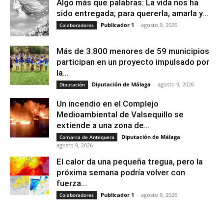
Algo más que palabras: La vida nos ha
sido entregada; para quererla, amarla y...
Publicador 1
-
agosto 9, 2026
Colaboradores
Más de 3.800 menores de 59 municipios
participan en un proyecto impulsado por
la...
Diputación de Málaga
-
agosto 9, 2026
Diputación
Un incendio en el Complejo
Medioambiental de Valsequillo se
extiende a una zona de...
Diputación de Málaga
-
Comarca de Antequera
agosto 9, 2026
El calor da una pequeña tregua, pero la
próxima semana podría volver con
fuerza...
Publicador 1
-
agosto 9, 2026
Colaboradores