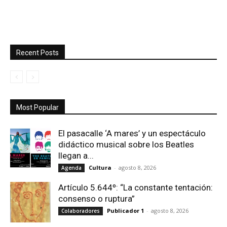
Recent Posts
Most Popular
El pasacalle ‘A mares’ y un espectáculo
didáctico musical sobre los Beatles
llegan a...
Cultura
-
agosto 8, 2026
Agenda
Artículo 5.644º: “La constante tentación:
consenso o ruptura”
Publicador 1
-
agosto 8, 2026
Colaboradores