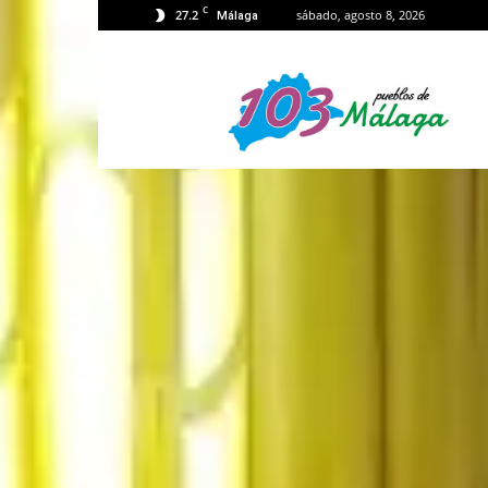
C
27.2
sábado, agosto 8, 2026
Málaga
103
Málaga