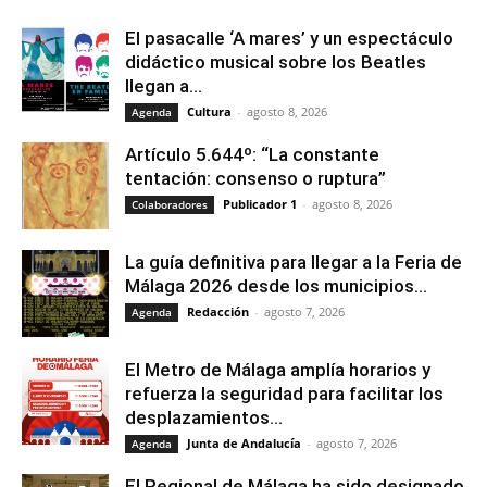
El pasacalle ‘A mares’ y un espectáculo
didáctico musical sobre los Beatles
llegan a...
Cultura
-
agosto 8, 2026
Agenda
Artículo 5.644º: “La constante
tentación: consenso o ruptura”
Publicador 1
-
agosto 8, 2026
Colaboradores
La guía definitiva para llegar a la Feria de
Málaga 2026 desde los municipios...
Redacción
-
agosto 7, 2026
Agenda
El Metro de Málaga amplía horarios y
refuerza la seguridad para facilitar los
desplazamientos...
Junta de Andalucía
-
agosto 7, 2026
Agenda
El Regional de Málaga ha sido designado