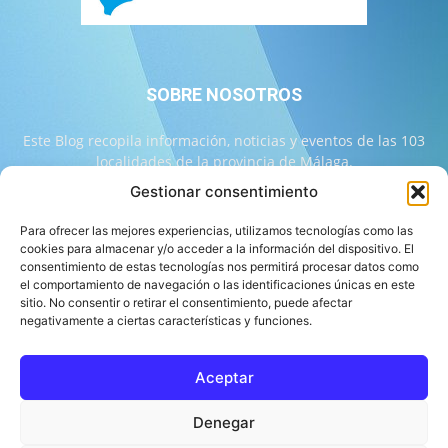
SOBRE NOSOTROS
Este Blog recopila información, noticias y eventos de las 103
localidades de la provincia de Málaga.
Gestionar consentimiento
Contáctanos:
info@103malaga.com
Para ofrecer las mejores experiencias, utilizamos tecnologías como las
cookies para almacenar y/o acceder a la información del dispositivo. El
consentimiento de estas tecnologías nos permitirá procesar datos como
SÍGUENOS
el comportamiento de navegación o las identificaciones únicas en este
sitio. No consentir o retirar el consentimiento, puede afectar
negativamente a ciertas características y funciones.
Aceptar
Sobre 103 Málaga
Equipo de 103 Málaga
Política Editorial
Denegar
Política de Correcciones
Aviso Legal
Contacto