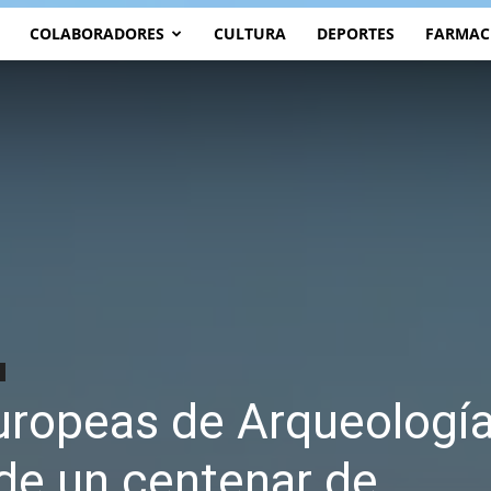
COLABORADORES
CULTURA
DEPORTES
FARMAC
uropeas de Arqueologí
de un centenar de