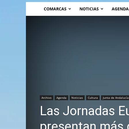
COMARCAS
NOTICIAS
AGENDA
Archivo
Agenda
Noticias
Cultura
Junta de Andalucía
Las Jornadas E
presentan más 