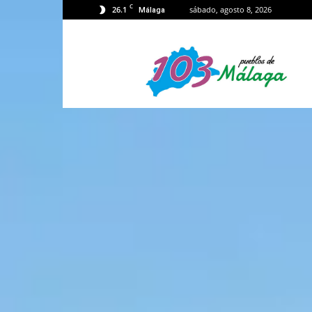
C
26.1
sábado, agosto 8, 2026
Málaga
103
Málaga