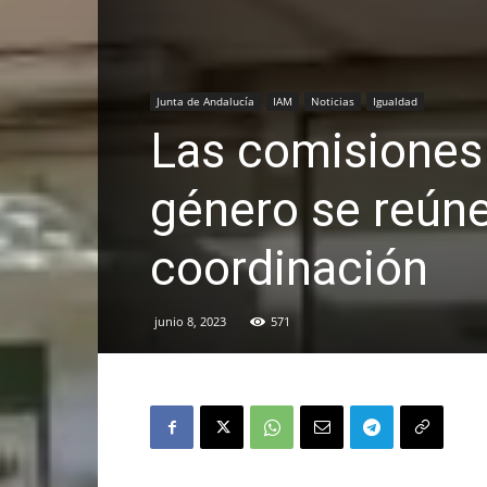
Junta de Andalucía
IAM
Noticias
Igualdad
Las comisiones 
género se reúne
coordinación
junio 8, 2023
571