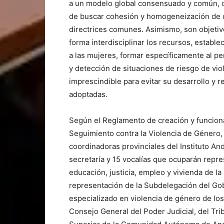
a un modelo global consensuado y común, co
de buscar cohesión y homogeneización de c
directrices comunes. Asimismo, son objetiv
forma interdisciplinar los recursos, estable
a las mujeres, formar específicamente al p
y detección de situaciones de riesgo de vi
imprescindible para evitar su desarrollo y r
adoptadas.
Según el Reglamento de creación y funcion
Seguimiento contra la Violencia de Género,
coordinadoras provinciales del Instituto An
secretaría y 15 vocalías que ocuparán repres
educación, justicia, empleo y vivienda de l
representación de la Subdelegación del G
especializado en violencia de género de lo
Consejo General del Poder Judicial, del Trib