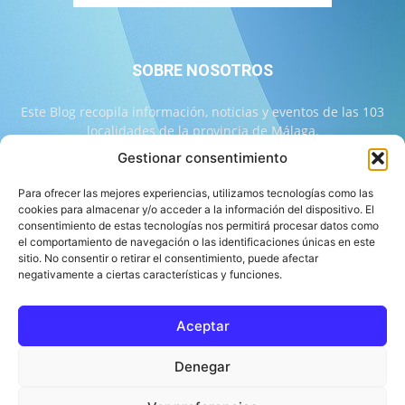
SOBRE NOSOTROS
Este Blog recopila información, noticias y eventos de las 103
localidades de la provincia de Málaga.
Gestionar consentimiento
Contáctanos:
info@103malaga.com
Para ofrecer las mejores experiencias, utilizamos tecnologías como las
cookies para almacenar y/o acceder a la información del dispositivo. El
consentimiento de estas tecnologías nos permitirá procesar datos como
SÍGUENOS
el comportamiento de navegación o las identificaciones únicas en este
sitio. No consentir o retirar el consentimiento, puede afectar
negativamente a ciertas características y funciones.
Aceptar
Sobre 103 Málaga
Equipo de 103 Málaga
Política Editorial
Denegar
Política de Correcciones
Aviso Legal
Contacto
Compromiso con la Provincia
Política de cookies