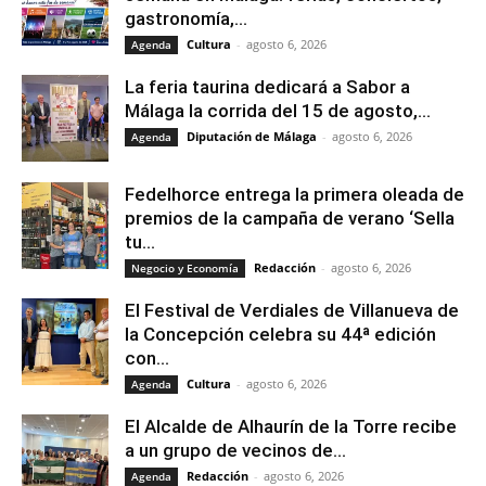
gastronomía,...
Cultura
-
agosto 6, 2026
Agenda
La feria taurina dedicará a Sabor a
Málaga la corrida del 15 de agosto,...
Diputación de Málaga
-
agosto 6, 2026
Agenda
Fedelhorce entrega la primera oleada de
premios de la campaña de verano ‘Sella
tu...
Redacción
-
agosto 6, 2026
Negocio y Economía
El Festival de Verdiales de Villanueva de
la Concepción celebra su 44ª edición
con...
Cultura
-
agosto 6, 2026
Agenda
El Alcalde de Alhaurín de la Torre recibe
a un grupo de vecinos de...
Redacción
-
agosto 6, 2026
Agenda