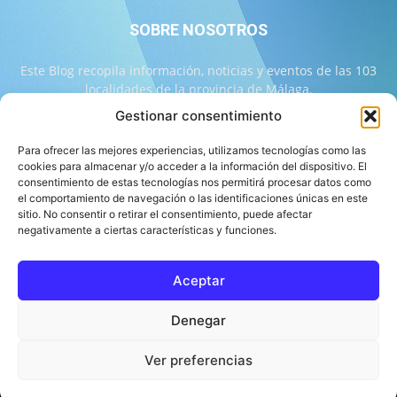
SOBRE NOSOTROS
Este Blog recopila información, noticias y eventos de las 103
localidades de la provincia de Málaga.
Gestionar consentimiento
Contáctanos:
info@103malaga.com
Para ofrecer las mejores experiencias, utilizamos tecnologías como las
cookies para almacenar y/o acceder a la información del dispositivo. El
consentimiento de estas tecnologías nos permitirá procesar datos como
SÍGUENOS
el comportamiento de navegación o las identificaciones únicas en este
sitio. No consentir o retirar el consentimiento, puede afectar
negativamente a ciertas características y funciones.
Aceptar
Sobre 103 Málaga
Equipo de 103 Málaga
Política Editorial
Denegar
Política de Correcciones
Aviso Legal
Contacto
Compromiso con la Provincia
Política de cookies
Ver preferencias
© 103 Málaga 2026 Diseñado por Informática Alhaurín