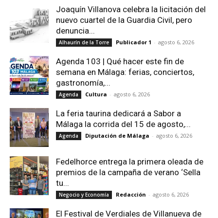
Joaquín Villanova celebra la licitación del
nuevo cuartel de la Guardia Civil, pero
denuncia...
Publicador 1
-
agosto 6, 2026
Alhaurín de la Torre
Agenda 103 | Qué hacer este fin de
semana en Málaga: ferias, conciertos,
gastronomía,...
Cultura
-
agosto 6, 2026
Agenda
La feria taurina dedicará a Sabor a
Málaga la corrida del 15 de agosto,...
Diputación de Málaga
-
agosto 6, 2026
Agenda
Fedelhorce entrega la primera oleada de
premios de la campaña de verano ‘Sella
tu...
Redacción
-
agosto 6, 2026
Negocio y Economía
El Festival de Verdiales de Villanueva de