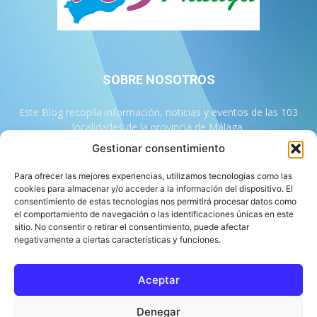
SOBRE NOSOTROS
Este Blog recopila información, noticias y eventos de las 103
localidades de la provincia de Málaga.
Gestionar consentimiento
Contáctanos:
info@103malaga.com
Para ofrecer las mejores experiencias, utilizamos tecnologías como las
cookies para almacenar y/o acceder a la información del dispositivo. El
consentimiento de estas tecnologías nos permitirá procesar datos como
SÍGUENOS
el comportamiento de navegación o las identificaciones únicas en este
sitio. No consentir o retirar el consentimiento, puede afectar
negativamente a ciertas características y funciones.
Aceptar
Sobre 103 Málaga
Equipo de 103 Málaga
Política Editorial
Denegar