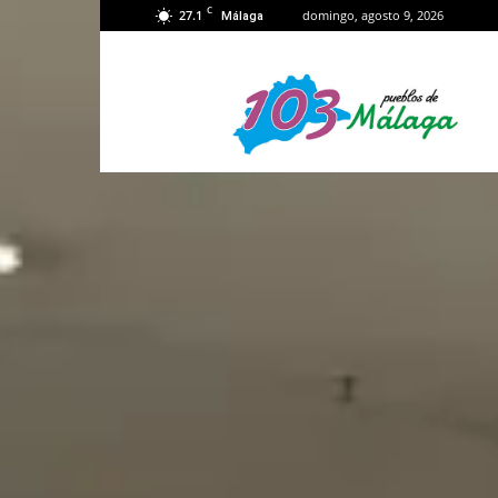
C
27.1
domingo, agosto 9, 2026
Málaga
103
Málaga