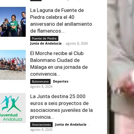
La Laguna de Fuente de
Piedra celebra el 40
aniversario del anillamiento
de flamencos...
Fuente de Piedra
Junta de Andalucía
-
agosto 8, 2026
El Morche recibe al Club
Balonmano Ciudad de
Málaga en una jornada de
convivencia...
Deportes
-
Balonmano
agosto 8, 2026
La Junta destina 25.000
euros a seis proyectos de
asociaciones juveniles de la
provincia...
Junta de Andalucía
-
Asociaciones
agosto 8, 2026