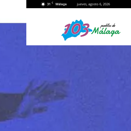
C
31
jueves, agosto 6, 2026
Málaga
103
Málaga